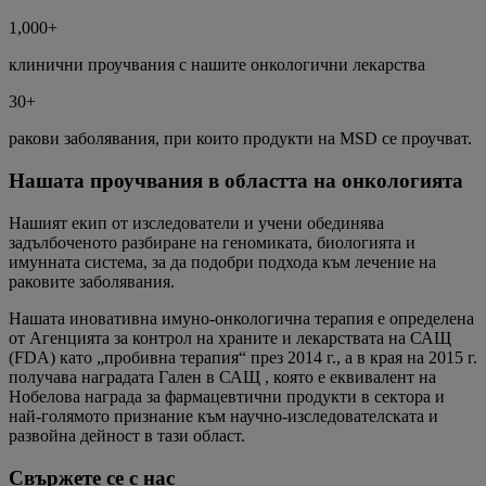
1,000+
клинични проучвания с нашите онкологични лекарства
30+
ракови заболявания, при които продукти на MSD се проучват.
Нашата проучвания в областта на онкологията
Нашият екип от изследователи и учени обединява
задълбоченото разбиране на геномиката, биологията и
имунната система, за да подобри подхода към лечение на
раковите заболявания.
Нашата иновативна имуно-онкологична терапия е определена
от Агенцията за контрол на храните и лекарствата на САЩ
(FDA) като „пробивна терапия“ през 2014 г., а в края на 2015 г.
получава наградата Гален в САЩ , която е еквивалент на
Нобелова награда за фармацевтични продукти в сектора и
най-голямото признание към научно-изследователската и
развойна дейност в тази област.
Свържете се с нас