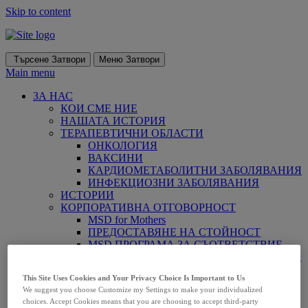
Skip to content
Търсене
Затвори
Меню
Затвори
Main menu
ЗА НАС
КОИ СМЕ НИЕ
НАШАТА ИСТОРИЯ
ТЕРАПЕВТИЧНИ ОБЛАСТИ
ОНКОЛОГИЯ
ВАКСИНИ
КАРДИОМЕТАБОЛИТНИ ЗАБОЛЯВАНИЯ
ИНФЕКЦИОЗНИ ЗАБОЛЯВАНИЯ
ИСТОРИИ
КОРПОРАТИВНА ОТГОВОРНОСТ
MSD for Mothers
ПРЕДОСТАВЯНЕ НА СТОЙНОСТ
MSD ПРОГРАМА ЗА СЪОТВЕТСТВИЕ
Многообразна и приобщаваща работна среда
КОДЕКС НА ПОВЕДЕНИЕ
This Site Uses Cookies and Your Privacy Choice Is Important to Us
Подаване на сигнал за нарушения
We suggest you choose Customize my Settings to make your individualized
ЛИЧНИ ДАННИ
choices. Accept Cookies means that you are choosing to accept third-party
ИЗСЛЕДОВАТЕЛСКА ДЕЙНОСТ