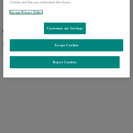
Cookies and that you understand this choice.
ПРОДУКТИ
НОВИНИ
See our Privacy Policy
КАРИЕРИ
КОНТАКТИ
Customize my Settings
Свържете се с нас
Какво искате да потърсите?
Accept Cookies
Търсене:
Reject Cookies