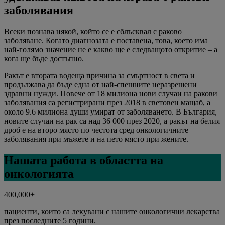
заболявания
Всеки познава някой, който се е сблъсквал с раково
заболяване. Когато диагнозата е поставена, това, което има
най-голямо значение не е какво ще е следващото откритие – а
кога ще бъде достъпно.
Ракът е втората водеща причина за смъртност в света и
продължава да бъде една от най-спешните неразрешени
здравни нужди. Повече от 18 милиона нови случаи на ракови
заболявания са регистрирани през 2018 в световен мащаб, а
около 9.6 милиона души умират от заболяването. В България,
новите случаи на рак са над 36 000 през 2020, а ракът на белия
дроб е на второ място по честота сред онкологичните
заболявания при мъжете и на пето място при жените.
Нашата работа в областта на
онкологията
400,000+
пациенти, които са лекувани с нашите онкологични лекарства
през последните 5 години.